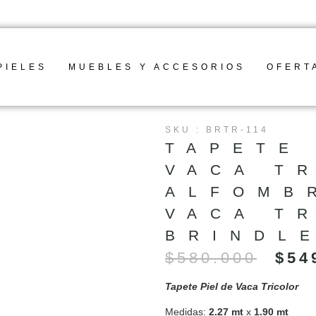
PRODUCTOS 100% COLOMBIANO
SERVICIO BESPOKE
MANTENIMIENTO Y RESTAURACION
Productos
SIMULAMOS
MANTENIMIENTO
Servicio
BESPOKE
tu Tapete
100%
y
RESTAURACION
Cuero
→
→
Clic
Natural →
Agendar
→
aquí
Contacto
PIELES
MUEBLES Y ACCESORIOS
OFERT
Cita
VER
OFERTA
SKU : BRTR-114
TAPETE
VACA T
ALFOMB
VACA T
BRINDL
$
580.000
$
54
Tapete Piel de Vaca Tricolor
Medidas:
2.27 mt
x
1.90 mt