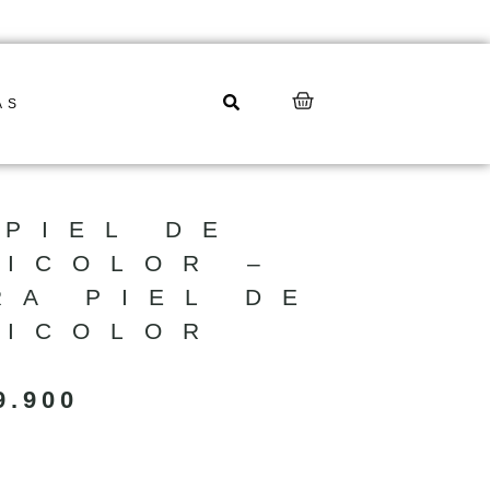
AS
 PIEL DE
RICOLOR –
RA PIEL DE
RICOLOR
E
9.900