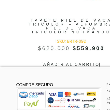
TAPETE PIEL DE VAC
TRICOLOR – ALFOMBR
PIEL DE VACA
TRICOLOR NORMAND
SKU: BRTR-092
$
620.000
$
559.900
AÑADIR AL CARRITO
C
COMPRE SEGURO
O
¿
P