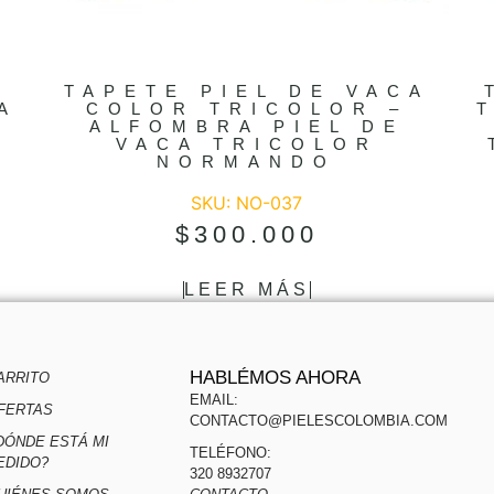
A
TAPETE PIEL DE VACA
A
COLOR TRICOLOR –
ALFOMBRA PIEL DE
O
VACA TRICOLOR
NORMANDO
SKU: NO-037
$
300.000
LEER MÁS
HABLÉMOS AHORA
ARRITO
EMAIL:
FERTAS
CONTACTO@PIELESCOLOMBIA.COM
DÓNDE ESTÁ MI
TELÉFONO:
EDIDO?
320 8932707