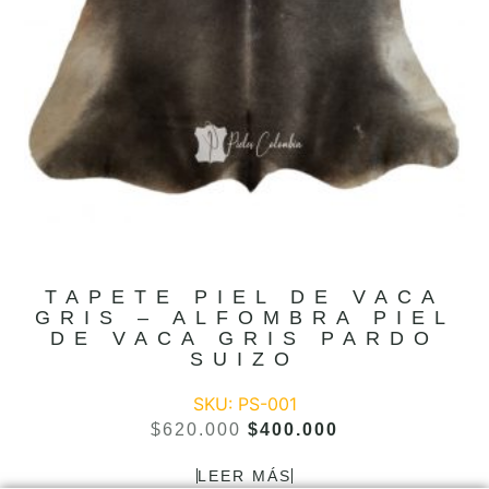
TAPETE PIEL DE VACA
GRIS – ALFOMBRA PIEL
DE VACA GRIS PARDO
SUIZO
SKU: PS-001
$
620.000
$
400.000
LEER MÁS